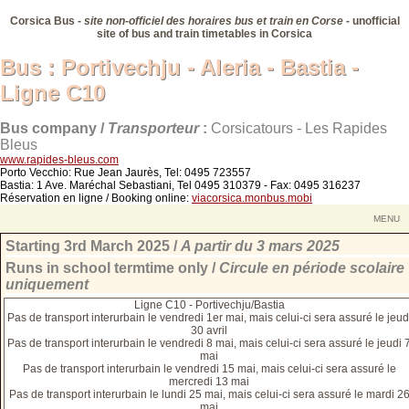
Corsica Bus -
site non-officiel des horaires bus et train en Corse
- unofficial
site of bus and train timetables in Corsica
Bus : Portivechju - Aleria - Bastia -
Bus : Portivechju - Aleria - Bastia -
Ligne C10
Ligne C10
Bus company /
Transporteur
:
Corsicatours - Les Rapides
Bleus
www.rapides-bleus.com
Porto Vecchio: Rue Jean Jaurès, Tel: 0495 723557
Bastia: 1 Ave. Maréchal Sebastiani, Tel 0495 310379 - Fax: 0495 316237
Réservation en ligne / Booking online:
viacorsica.monbus.mobi
MENU
Starting 3rd March 2025 /
A partir du 3 mars 2025
Runs in school termtime only /
Circule en période scolaire
uniquement
Ligne C10 - Portivechju/Bastia
Pas de transport interurbain le vendredi 1er mai, mais celui-ci sera assuré le jeud
30 avril
Pas de transport interurbain le vendredi 8 mai, mais celui-ci sera assuré le jeudi 
mai
Pas de transport interurbain le vendredi 15 mai, mais celui-ci sera assuré le
mercredi 13 mai
Pas de transport interurbain le lundi 25 mai, mais celui-ci sera assuré le mardi 2
mai