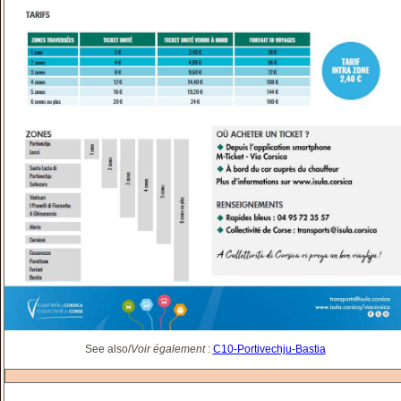
See also/
Voir également
:
C10-Portivechju-Bastia