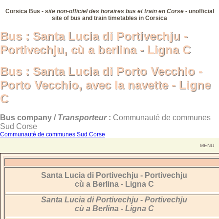
Corsica Bus -
site non-officiel des horaires bus et train en Corse
- unofficial
site of bus and train timetables in Corsica
Bus : Santa Lucia di Portivechju -
Bus : Santa Lucia di Portivechju -
Portivechju, cù a berlina - Ligna C
Portivechju, cù a berlina - Ligna C
Bus : Santa Lucia di Porto Vecchio -
Bus : Santa Lucia di Porto Vecchio -
Porto Vecchio, avec la navette - Ligne
Porto Vecchio, avec la navette - Ligne
C
C
Bus company /
Transporteur
:
Communauté de communes
Sud Corse
Communauté de communes Sud Corse
MENU
Santa Lucia di Portivechju - Portivechju
cù a Berlina - Ligna C
Santa Lucia di Portivechju - Portivechju
cù a Berlina - Ligna C